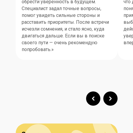
обрести уверенность в будущем.
что
Специалист задал точные вопросы,
пон
помог увидеть сильные стороны и
прим
расставить приоритеты. После встречи
выб
исчезли сомнения, и стало ясно, куда
дей
двигаться дальше. Если вы в поиске
уве
своего пути — очень рекомендую
впе
попробовать.»