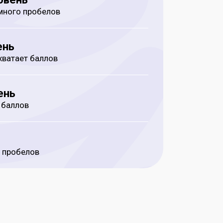
 много пробелов
ень
 хватает баллов
ень
 баллов
о пробелов