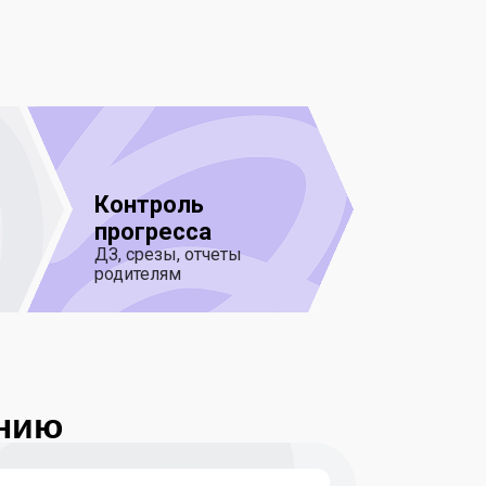
Контроль
прогресса
ДЗ, срезы, отчеты
родителям
анию