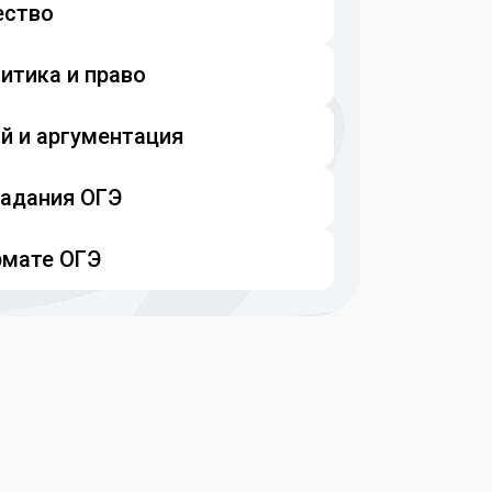
ество
итика и право
й и аргументация
задания ОГЭ
рмате ОГЭ