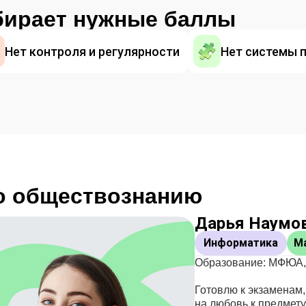
бирает нужные баллы
Нет контроля и регулярности
Нет системы 
по обществознанию
Дарья Наумо
Информатика
М
Образование: МФЮА, 
Готовлю к экзаменам
на любовь к предмету