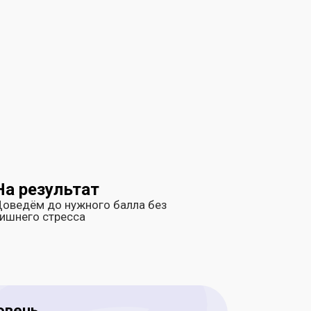
На результат
оведём до нужного балла без
ишнего стресса
овень