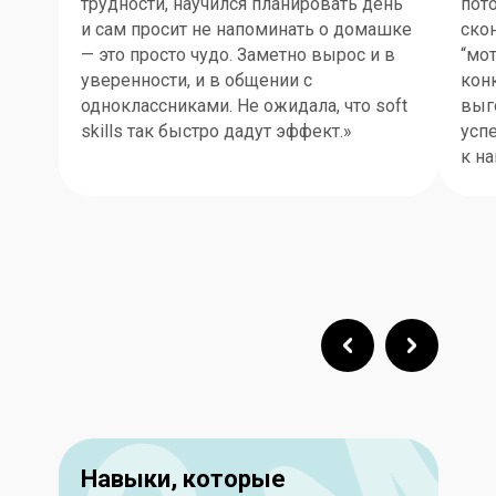
трудности, научился планировать день
пото
и сам просит не напоминать о домашке
скон
— это просто чудо. Заметно вырос и в
“мо
уверенности, и в общении с
кон
одноклассниками. Не ожидала, что soft
выго
skills так быстро дадут эффект.»
усп
к на
Навыки, которые