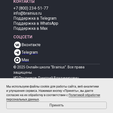
КОНТАКТЫ
+7 (800) 234-51-77
info@brainius.ru
Поддержка в Telegram
Поддержка в WhatsApp
Поддержка в Max
СОЦСЕТИ
Вконтакте
Telegram
Max
© 2025 Онлайн школа “Brainius”. Все права
защищены.
ИП Прудников Дмитрий Владимирович
ИНН: 772396266511
Мы используем файлы cookie для работы сайта, веб-аналитики
ОГРН: 324774600465762
и улучшения сервиса. Нажимая кнопку «Принять», вы даете
Согласие на обработку персональных данных
согласие на их обработку в соответствии с
Политикой обработки
Политика конфиденциальности
персональных данных
.
Договор оферты
Принять